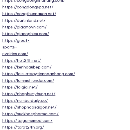
https://congdongnhahang.com/
https://congdongspa.net/
https://congthucnauan.net/
https://daitinland.net/
https://giacmovn.com/
https://giacophieu.com/
https://great-
sports-
rivalries.com/
https://hot24h.net/
https://kenhdaubep.com/
https://laisuatvaytiennganhang.com/
https://lammehiendai.com/
https://loigiai.net/
https://nhaphumyhung.net/
https://numberdaily.co/
https://shophoasaigon.net/
https://suckhoepharma.com/
https://taigamemod.com/
https://tarot24h.org/