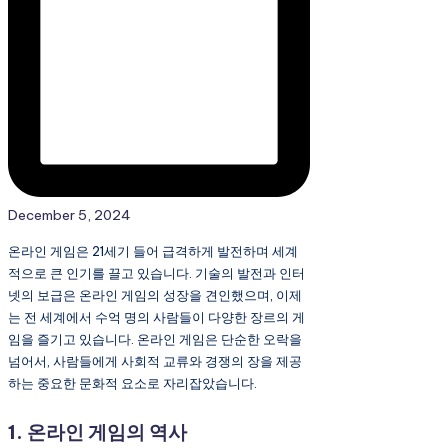
December 5, 2024
온라인 게임은 21세기 들어 급격하게 발전하며 세계
적으로 큰 인기를 끌고 있습니다. 기술의 발전과 인터
넷의 보급은 온라인 게임의 성장을 견인했으며, 이제
는 전 세계에서 수억 명의 사람들이 다양한 장르의 게
임을 즐기고 있습니다. 온라인 게임은 단순한 오락을
넘어서, 사람들에게 사회적 교류와 경쟁의 장을 제공
하는 중요한 문화적 요소로 자리잡았습니다.
1. 온라인 게임의 역사