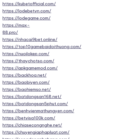
https://kubetofficial.com/
https://lodebetvn.com/
https://lodegame.com/
https://max-
88.pro/
https://nhacai9bet.online/
https://top10gamebaidoithuong.com/
https://nuoilokep.com/
https://thaychotso.com/
https://apkgamemod.com/
https://backhoa.net/
https://baobiyen.com/
https://baohiemso.net/
https://batdongsan168.net/
https://batdongsan5phut.com/
https://benhvienmathungyen.com/
https://betvisa100k.com/
https://chiasecongnghe.net/
https://chuyengiaphapluat.com/