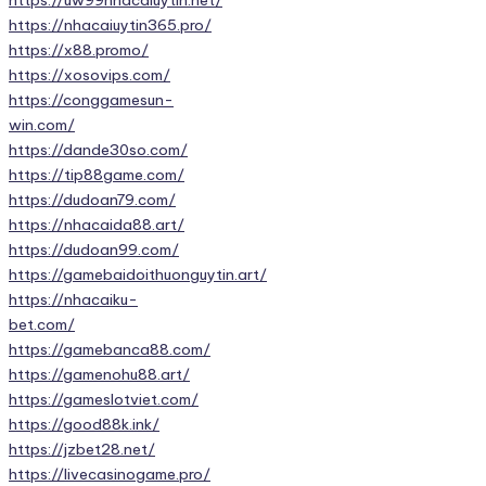
https://nhacaiuytin365.pro/
https://x88.promo/
https://xosovips.com/
https://conggamesun-
win.com/
https://dande30so.com/
https://tip88game.com/
https://dudoan79.com/
https://nhacaida88.art/
https://dudoan99.com/
https://gamebaidoithuonguytin.art/
https://nhacaiku-
bet.com/
https://gamebanca88.com/
https://gamenohu88.art/
https://gameslotviet.com/
https://good88k.ink/
https://jzbet28.net/
https://livecasinogame.pro/