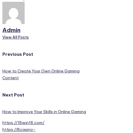
Admin
View All Posts
Post
Previous Post
navigation
How to Create Your Own Online Gaming
Content
Next Post
How to Improve Your Skills in Online Gaming
https://18win18.com/
https://8casino-