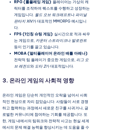
RPG (롤플레잉 게임)
: 플레이어는 가상의 캐
릭터를 조작하여 퀘스트를 수행하고 성장하는
게임입니다.
월드 오브 워크래프트
나
파이널
판타지 XIV
가 대표적인 MMORPG 예시입니
다.
FPS (1인칭 슈팅 게임)
: 실시간으로 적과 싸우
는 게임으로,
카운터 스트라이크
나
발로란트
등이 인기를 끌고 있습니다.
MOBA (멀티플레이어 온라인 배틀 아레나)
:
전략적 팀 플레이가 중요한 게임으로,
리그 오
브 레전드
와
도타 2
가 대표적입니다.
3. 온라인 게임의 사회적 영향
온라인 게임은 단순히 개인적인 오락을 넘어서 사회
적인 현상으로 자리 잡았습니다. 사람들이 서로 경쟁
하고 협력하는 과정에서 새로운 친구를 사귀거나, 글
로벌한 커뮤니티에 참여하는 기회를 제공합니다. 또
한, 게임 내에서의 팀워크와 전략적 사고는 현실 세계
에서의 문제 해결 능력을 향상시키는 데 도움을 줄 수