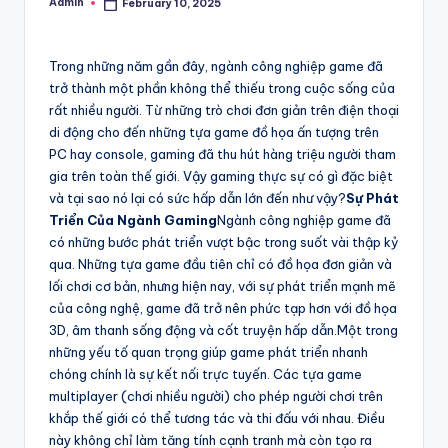
Admin
February 10, 2025
Posted
by
Trong những năm gần đây, ngành công nghiệp game đã
trở thành một phần không thể thiếu trong cuộc sống của
rất nhiều người. Từ những trò chơi đơn giản trên điện thoại
di động cho đến những tựa game đồ họa ấn tượng trên
PC hay console, gaming đã thu hút hàng triệu người tham
gia trên toàn thế giới. Vậy gaming thực sự có gì đặc biệt
và tại sao nó lại có sức hấp dẫn lớn đến như vậy?
Sự Phát
Triển Của Ngành Gaming
Ngành công nghiệp game đã
có những bước phát triển vượt bậc trong suốt vài thập kỷ
qua. Những tựa game đầu tiên chỉ có đồ họa đơn giản và
lối chơi cơ bản, nhưng hiện nay, với sự phát triển mạnh mẽ
của công nghệ, game đã trở nên phức tạp hơn với đồ họa
3D, âm thanh sống động và cốt truyện hấp dẫn.Một trong
những yếu tố quan trọng giúp game phát triển nhanh
chóng chính là sự kết nối trực tuyến. Các tựa game
multiplayer (chơi nhiều người) cho phép người chơi trên
khắp thế giới có thể tương tác và thi đấu với nhau. Điều
này không chỉ làm tăng tính cạnh tranh mà còn tạo ra