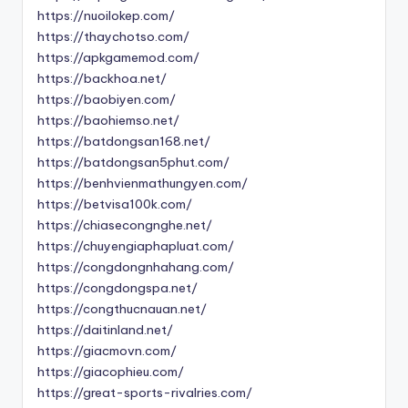
https://nuoilokep.com/
https://thaychotso.com/
https://apkgamemod.com/
https://backhoa.net/
https://baobiyen.com/
https://baohiemso.net/
https://batdongsan168.net/
https://batdongsan5phut.com/
https://benhvienmathungyen.com/
https://betvisa100k.com/
https://chiasecongnghe.net/
https://chuyengiaphapluat.com/
https://congdongnhahang.com/
https://congdongspa.net/
https://congthucnauan.net/
https://daitinland.net/
https://giacmovn.com/
https://giacophieu.com/
https://great-sports-rivalries.com/