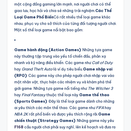
một cộng đồng gaming lớn mạnh, nơi người chơi có thể
giao lưu, học hỏi và chia sẻ những trải nghiệm.
Các Thể
Loại Game Phổ Biến
Có rất nhiều thể loại game khác
nhau, phục vụ cho sở thích của từng đối tượng người chơi.
Một số thể loại game nổi bật bao gồm:
Game hành động (Action Games)
: Những tựa game
này thường tập trung vào yếu tố chiến đấu, phản xạ
nhanh và kỹ năng điều khiển. Các game như
Call of Duty
hay
Grand Theft Auto
là ví dụ tiêu biểu.
Game nhập vai
(RPG)
: Các game này cho phép người chơi nhập vai vào
một nhân vật, thực hiện các nhiệm vụ và khám phá thế
giới game. Những tựa game nổi tiếng như
The Witcher 3
hay
Final Fantasy
thuộc thể loại này.
Game thể thao
(Sports Games)
: Đây là thể loại game dành cho những
ai yêu thích các môn thể thao. Các game như
FIFA
hay
NBA 2K
rất phổ biến và được yêu thích rộng rãi.
Game
chiến thuật (Strategy Games)
: Những game này yêu
F168
cầu người chơi phải suy nghĩ, lên kế hoạch và đưa ra