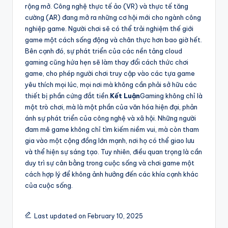
rộng mở. Công nghệ thực tế ảo (VR) và thực tế tăng
cường (AR) đang mở ra những cơ hội mới cho ngành công
nghiệp game. Người chơi sẽ có thể trải nghiệm thế giới
game một cách sống động và chân thực hơn bao giờ hết.
Bên cạnh đó, sự phát triển của các nền tảng cloud
gaming cũng hứa hẹn sẽ làm thay đổi cách thức chơi
game, cho phép người chơi truy cập vào các tựa game
yêu thích mọi lúc, mọi nơi mà không cần phải sở hữu các
thiết bị phần cứng đắt tiền.
Kết Luận
Gaming không chỉ là
một trò chơi, mà là một phần của văn hóa hiện đại, phản
ánh sự phát triển của công nghệ và xã hội. Những người
đam mê game không chỉ tìm kiếm niềm vui, mà còn tham
gia vào một cộng đồng lớn mạnh, nơi họ có thể giao lưu
và thể hiện sự sáng tạo. Tuy nhiên, điều quan trọng là cần
duy trì sự cân bằng trong cuộc sống và chơi game một
cách hợp lý để không ảnh hưởng đến các khía cạnh khác
của cuộc sống.
Last updated on February 10, 2025