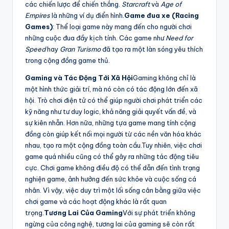
các chiến lược để chiến thắng.
Starcraft
và
Age of
Empires
là những ví dụ điển hình.
Game đua xe (Racing
Games)
: Thể loại game này mang đến cho người chơi
những cuộc đua đầy kịch tính. Các game như
Need for
Speed
hay
Gran Turismo
đã tạo ra một làn sóng yêu thích
trong cộng đồng game thủ.
Gaming và Tác Động Tới Xã Hội
Gaming không chỉ là
một hình thức giải trí, mà nó còn có tác động lớn đến xã
hội. Trò chơi điện tử có thể giúp người chơi phát triển các
kỹ năng như tư duy logic, khả năng giải quyết vấn đề, và
sự kiên nhẫn. Hơn nữa, những tựa game mang tính cộng
đồng còn giúp kết nối mọi người từ các nền văn hóa khác
nhau, tạo ra một cộng đồng toàn cầu.Tuy nhiên, việc chơi
game quá nhiều cũng có thể gây ra những tác động tiêu
cực. Chơi game không điều độ có thể dẫn đến tình trạng
nghiện game, ảnh hưởng đến sức khỏe và cuộc sống cá
nhân. Vì vậy, việc duy trì một lối sống cân bằng giữa việc
chơi game và các hoạt động khác là rất quan
trọng.
Tương Lai Của Gaming
Với sự phát triển không
ngừng của công nghệ, tương lai của gaming sẽ còn rất